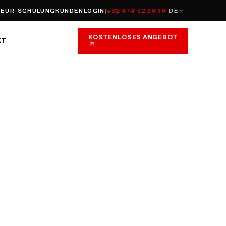
EUR-SCHULUNG
KUNDENLOGIN
|
+32 474 52 20 90
DE
KOSTENLOSES ANGEBOT
KT