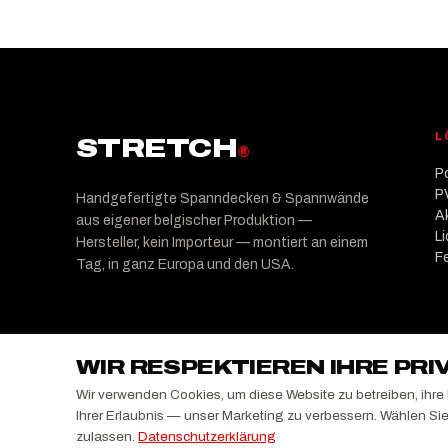
L
STRETCH
®
P
P
Handgefertigte Spanndecken & Spannwände
A
aus eigener belgischer Produktion —
L
Hersteller, kein Importeur — montiert an einem
F
Tag, in ganz Europa und den USA.
WIR RESPEKTIEREN IHRE PR
Wir verwenden Cookies, um diese Website zu betreiben, ihr
Ihrer Erlaubnis — unser Marketing zu verbessern. Wählen Si
Copyright ©
2026
STRETCH Group — Powered by STRETC
zulassen.
Datenschutzerklärung