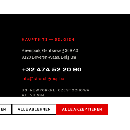
HAUPTSITZ — BELGIEN
Beverpark, Gentseweg 309 A3
9120 Beveren-Waas, Belgium
+32 474 52 20 90
info@stretchgroup.be
US · NEW YORK
PL · CZĘSTOCHOWA
AT · VIENNA
SEN
ALLE ABLEHNEN
ALLE AKZEPTIEREN
Datenschutz
Bedingungen
Cookies verwalten