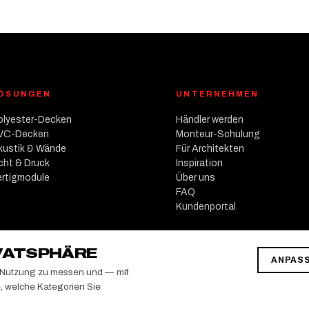
ÖSUNGEN
UNTERNEHMEN
olyester-Decken
Händler werden
VC-Decken
Monteur-Schulung
kustik & Wände
Für Architekten
icht & Druck
Inspiration
ertigmodule
Über uns
FAQ
Kundenportal
IVATSPHÄRE
ANPAS
e Nutzung zu messen und — mit
e, welche Kategorien Sie
H Media