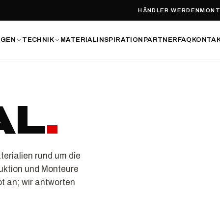
HÄNDLER WERDEN
MONT
NGEN
TECHNIK
MATERIAL
INSPIRATION
PARTNER
FAQ
KONTA
AL
.
erialien rund um die
uktion und Monteure
t an; wir antworten