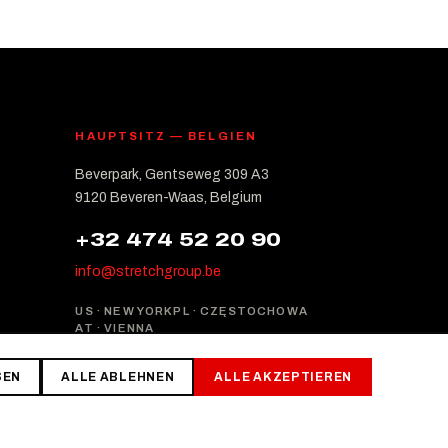
HAUPTSITZ — BELGIEN
Beverpark, Gentseweg 309 A3
9120 Beveren-Waas, Belgium
+32 474 52 20 90
info@stretchgroup.be
US · NEW YORK
PL · CZĘSTOCHOWA
AT · VIENNA
SEN
ALLE ABLEHNEN
ALLE AKZEPTIEREN
Datenschutz
Bedingungen
Cookies verwalten