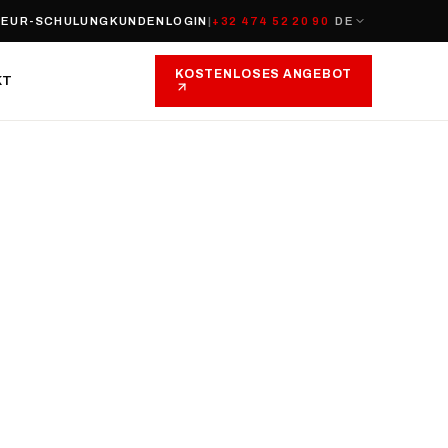
EUR-SCHULUNG
KUNDENLOGIN
|
+32 474 52 20 90
DE
KOSTENLOSES ANGEBOT
KT