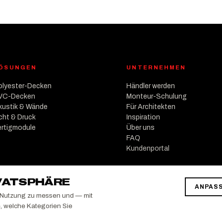
ÖSUNGEN
UNTERNEHMEN
olyester-Decken
Händler werden
VC-Decken
Monteur-Schulung
kustik & Wände
Für Architekten
icht & Druck
Inspiration
ertigmodule
Über uns
FAQ
Kundenportal
IVATSPHÄRE
ANPAS
e Nutzung zu messen und — mit
e, welche Kategorien Sie
H Media