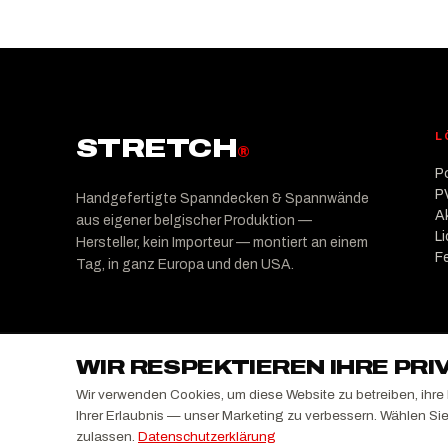
L
STRETCH
®
P
P
Handgefertigte Spanndecken & Spannwände
A
aus eigener belgischer Produktion —
L
Hersteller, kein Importeur — montiert an einem
F
Tag, in ganz Europa und den USA.
WIR RESPEKTIEREN IHRE PR
Wir verwenden Cookies, um diese Website zu betreiben, ihr
Ihrer Erlaubnis — unser Marketing zu verbessern. Wählen Si
Copyright ©
2026
STRETCH Group — Powered by STRETC
zulassen.
Datenschutzerklärung