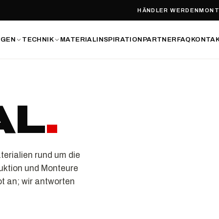
HÄNDLER WERDEN
MONT
NGEN
TECHNIK
MATERIAL
INSPIRATION
PARTNER
FAQ
KONTA
AL
.
erialien rund um die
uktion und Monteure
t an; wir antworten